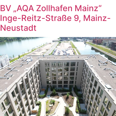
BV „AQA Zollhafen Mainz“
Inge-Reitz-Straße 9, Mainz-
Neustadt